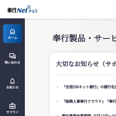
奉行製品・サー
ホーム
大切なお知らせ（サ
問い合わせ
「住信SBIネット銀行」の銀行
お知らせ
『総務人事奉行クラウド』『奉行
サプライ
弊社夏季休業期間（8月12日～