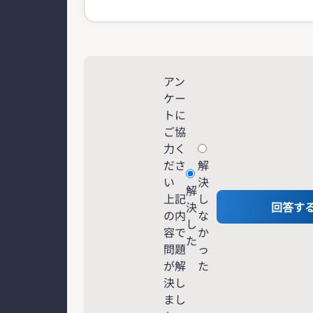
アン
ケー
トに
ご協
力く
ださ
解
い
決
解
上記
し
決
回答す
の内
な
し
容で
か
た
問題
っ
が解
た
決し
まし