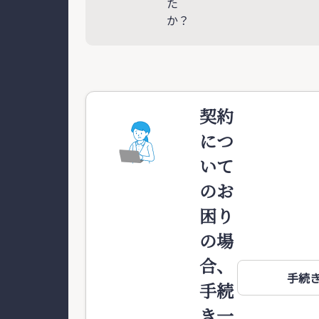
た
か？
契約
につ
いて
のお
困り
の場
合、
手続
手続
き一