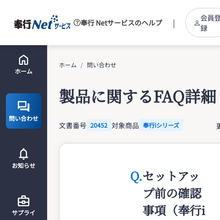
会員
|
奉行 Netサービスのヘルプ
録
ホーム
問い合わせ
ホーム
製品に関するFAQ詳細
問い合わせ
文書番号
対象商品
20452
奉行iシリーズ
お知らせ
Q.
セットアッ
プ前の確認
事項（奉行i
サプライ