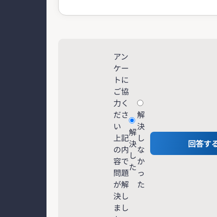
アン
ケー
トに
ご協
力く
ださ
解
い
決
解
上記
し
決
回答す
の内
な
し
容で
か
た
問題
っ
が解
た
決し
まし