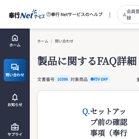
会員
|
奉行 Netサービスのヘルプ
録
ホーム
問い合わせ
ホーム
製品に関するFAQ詳細
問い合わせ
文書番号
対象商品
10396
奉行V ERP
お知らせ
Q.
セットアッ
プ前の確認
事項（奉行
サプライ