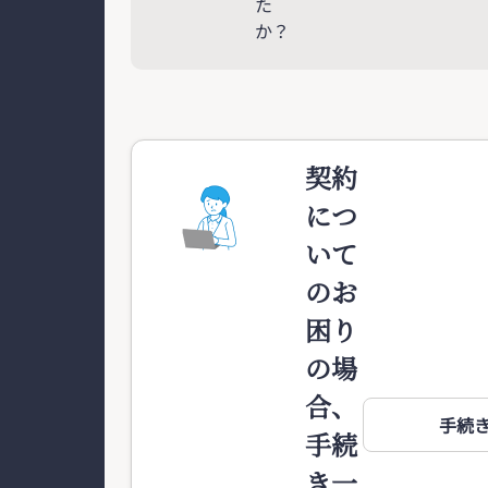
た
か？
契約
につ
いて
のお
困り
の場
合、
手続
手続
き一