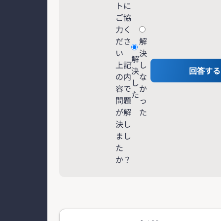
トに
ご協
力く
ださ
解
い
決
解
上記
し
決
回答する
の内
な
し
容で
か
た
問題
っ
が解
た
決し
まし
た
か？