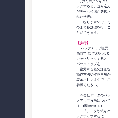
[はい]ボタンをクリ
ックすると、読み込ん
だデータ領域が選択さ
れた状態に
なりますので、そ
のまま各処理を行うこ
とができます。
【参考】
[バックアップ復元]
画面で[操作説明]ボタ
ンをクリックすると、
バックアップを
復元する際の詳細な
操作方法や注意事項が
表示されますので、ご
参照ください。
※会社データのバッ
クアップ方法について
は、[関連FAQ]の
「データ領域をバ
ックアップするに