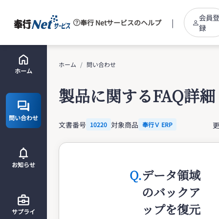
会員
|
奉行 Netサービスのヘルプ
録
ホーム
問い合わせ
ホーム
製品に関するFAQ詳細
問い合わせ
文書番号
対象商品
更
10220
奉行Ｖ ERP
お知らせ
Q.
データ領域
のバックア
ップを復元
サプライ