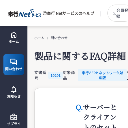
会員
|
奉行 Netサービスのヘルプ
録
ホーム
問い合わせ
ホーム
製品に関するFAQ詳細
問い合わせ
文書番
対象商
奉行V ERP ネットワーク対
10201
号
品
応版
お知らせ
Q.
サーバーと
クライアン
サプライ
トのセット