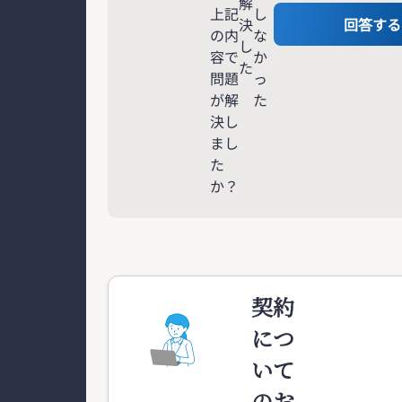
解
上記
し
決
回答する
の内
な
し
容で
か
た
問題
っ
が解
た
決し
まし
た
か？
契約
につ
いて
のお