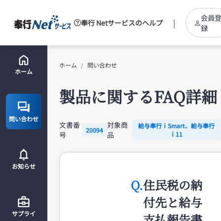
会員
|
奉行 Netサービスのヘルプ
録
ホーム
問い合わせ
ホーム
製品に関するFAQ詳細
問い合わせ
文書番
対象商
給与奉行ｉSmart、給与奉行
20094
号
品
ｉ11
お知らせ
Q.
住民税の納
付先と給与
サプライ
支払報告書