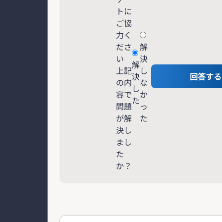
トに
ご協
力く
ださ
解
い
決
解
上記
し
決
回答する
の内
な
し
容で
か
た
問題
っ
が解
た
決し
まし
た
か？