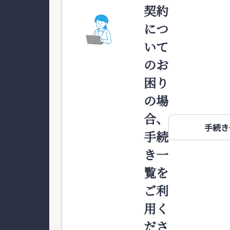
契約
につ
いて
のお
困り
の場
合、
手続き
手続
き一
覧を
ご利
用く
ださ