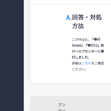
A.
回答・対処
方法
このFAQは
、『奉行
Smart』『奉行11』向
けヘルプセンターに移
行しました
。
詳細は
こちら
をご確認
ください。
アン
ケー