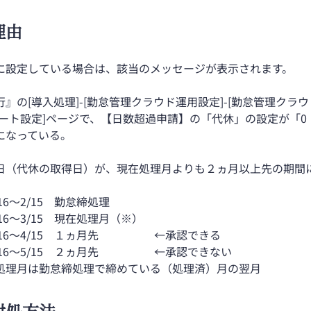
理由
に設定している場合は、該当のメッセージが表示されます。
』の[導入処理]-[勤怠管理クラウド運用設定]-[勤怠管理クラ
ート設定]ページで、【日数超過申請】の「代休」の設定が「0
になっている。
日（代休の取得日）が、現在処理月よりも２ヵ月以上先の期間
6～2/15 勤怠締処理
6～3/15 現在処理月（※）
16～4/15 １ヵ月先 ←承認できる
16～5/15 ２ヵ月先 ←承認できない
月は勤怠締処理で締めている（処理済）月の翌月
対処方法