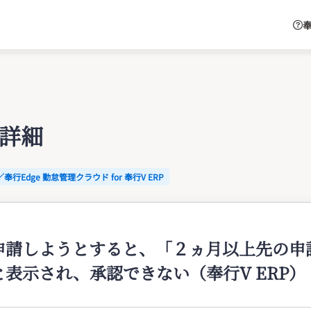
奉
Q詳細
／奉行Edge 勤怠管理クラウド for 奉行V ERP
申請しようとすると、「２ヵ月以上先の申
表示され、承認できない（奉行V ERP）