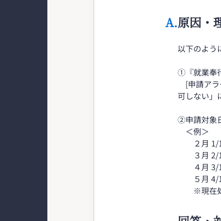
A.
原因・
以下のよう
①『就業奉行
[申請アラ
可しない」
②申請対象
＜例＞
２月 1/1
３月 2/1
４月 3/
５月 4/
※現在処理
回答・