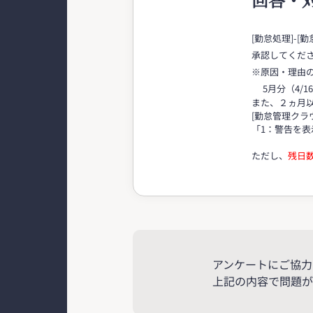
[勤怠処理]-
承認してくだ
※原因・理由
5月分（4/1
また、２ヵ月以
[勤怠管理クラ
「1：警告を
ただし、
残日
アンケートにご協力
上記の内容で問題が