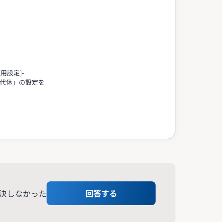
用設定]-
「代休」の設定を
決しなかった
回答する