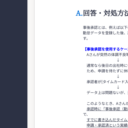
A.
回答・対処方
事後承認とは、例えば以下
勤怠データを登録した後、
す。
【事後承認を使用するケー
Aさんが突然の体調不良等で
↓
通常なら後日の出社時に休
ため、申請を待たずに休
↓
承認者が[タイムカード入
↓
データ上は問題ないが、
このようなとき、Aさん
承認時に「事後承認（勤
で、
すでに書き込んだタイム
申請・承認済という実績