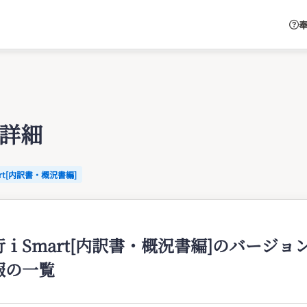
奉
Q詳細
rt[内訳書・概況書編]
ｉSmart[内訳書・概況書編]のバージ
報の一覧