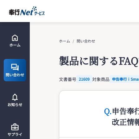
ホーム
問い合わせ
ホーム
製品に関するFA
問い合わせ
文書番号
対象商品
21609
申告奉行ｉSma
お知らせ
Q.
申告奉行
改正情
サプライ