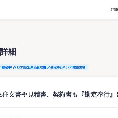
奉
Q詳細
／勘定奉行V ERP[個別原価管理編]／勘定奉行V ERP[建設業編]
た注文書や見積書、契約書も『勘定奉行』