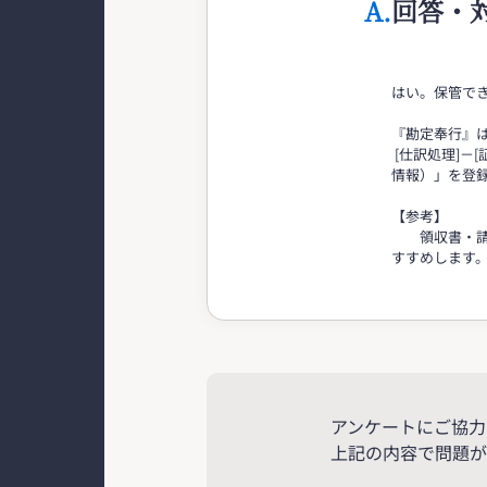
A.
回答・
はい。保管で
『勘定奉行』
[仕訳処理]－
情報）」を登
【参考】
領収書・請求
すすめします
アンケートにご協力
上記の内容で問題が