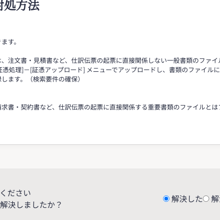
対処方法
きます。
は、注文書・見積書など、仕訳伝票の起票に直接関係しない一般書類のファイ
[証憑処理]－[証憑アップロード] メニューでアップロードし、書類のファイ
録します。（検索要件の確保）
書・契約書など、仕訳伝票の起票に直接関係する重要書類のファイルとは
。
ください
解決した
解
解決しましたか？