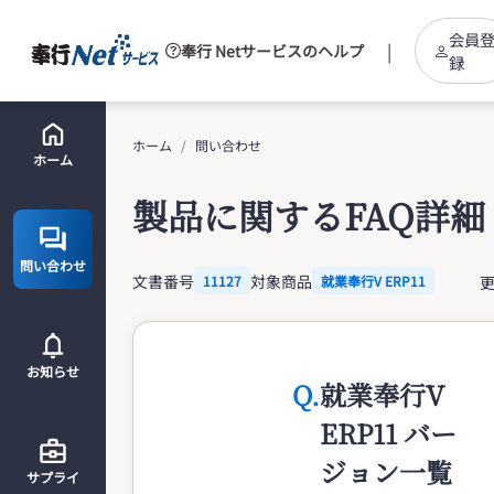
会員
|
奉行 Netサービスのヘルプ
録
ホーム
問い合わせ
ホーム
製品に関するFAQ詳細
問い合わせ
文書番号
対象商品
更
11127
就業奉行V ERP11
お知らせ
Q.
就業奉行V
ERP11 バー
ジョン一覧
サプライ