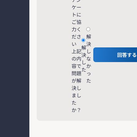
ケー
トに
ご協
力く
ださ
解
い
決
解
上記
し
決
回答する
の内
な
し
容で
か
た
問題
っ
が解
た
決し
まし
た
か？