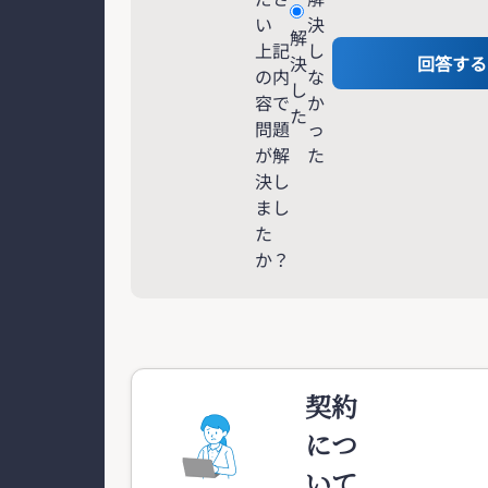
い
決
解
上記
し
決
回答する
の内
な
し
容で
か
た
問題
っ
が解
た
決し
まし
た
か？
契約
につ
いて