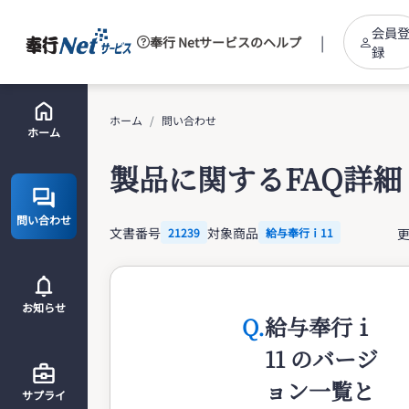
会員
|
奉行 Netサービスのヘルプ
録
ホーム
問い合わせ
ホーム
製品に関するFAQ詳細
問い合わせ
文書番号
対象商品
更
21239
給与奉行ｉ11
お知らせ
Q.
給与奉行ｉ
11 のバージ
ョン一覧と
サプライ