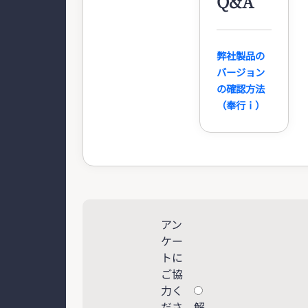
Q&A
弊社製品の
バージョン
の確認方法
（奉行ｉ）
アン
ケー
トに
ご協
力く
ださ
解