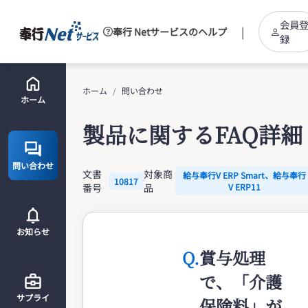
会員
|
奉行 Netサービスのヘルプ
録
ホーム
問い合わせ
ホーム
製品に関するFAQ詳細
問い合わせ
文書
対象商
給与奉行V ERP Smart、給与奉行
10817
番号
品
V ERP11
お知らせ
Q.
賞与処理
で、「介護
サプライ
保険料」が