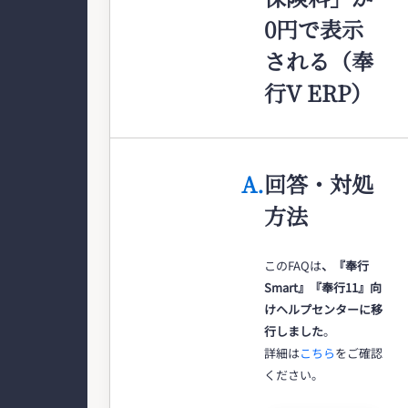
0円で表示
される（奉
行V ERP）
A.
回答・対処
方法
このFAQは
、『奉行
Smart』『奉行11』向
けヘルプセンターに移
行しました
。
詳細は
こちら
をご確認
ください。