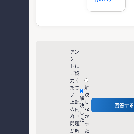
アン
ケー
トに
ご協
力く
ださ
解
い
決
解
上記
し
決
回答する
の内
な
し
容で
か
た
問題
っ
が解
た