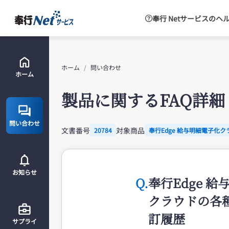
奉行 Netサービスのヘ
ホーム
問い合わせ
ホーム
製品に関するFAQ詳細
問い合わせ
文書番号
対象商品
20784
奉行Edge 給与明細電子化ク
お知らせ
Q.
奉行Edge 
クラウドの各
訂履歴
サプライ