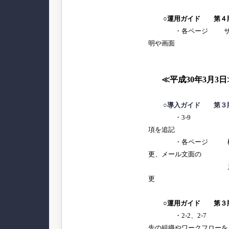
○運用ガイド
第４
・各ページ サービ
明や画面
≪平成30年3月3日
○導入ガイド 第３
・3-9 利用
項を追記
・各ページ 機能
更、メール文面の
見直しによ
更
○運用ガイド
第３
・2-2、2-7 社
先の組織やワークフローを