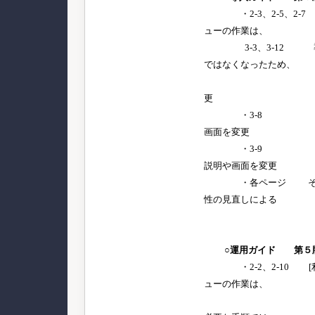
・2-3、2-5、2-7 
ューの作業は、
3-3、3-12 導
ではなくなったため、
メインフロ
更
・3-8 利用者連
画面を変更
・3-9 利用者連
説明や画面を変更
・各ページ その他
性の見直しによる
細かな
○運用ガイド 第５
・2-2、2-10 [利
ューの作業は、
社員の追加