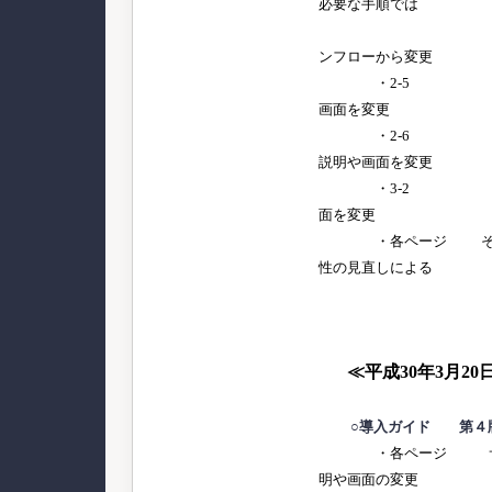
必要な手順では
なくなった
ンフローから変更
・2-5 利用者連
画面を変更
・2-6 利用者連
説明や画面を変更
・3-2 ロック
面を変更
・各ページ その他
性の見直しによる
細かな
≪平成30年3月20
○導入ガイド 第４
・各ページ サービ
明や画面の変更