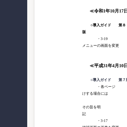
≪令和1年10月17
○導入ガイド 第８
版
・3-19 [パス
メニューの画面を変更
≪平成31年4月10
○導入ガイド 第７
・各ページ 明細
けする場合には
必要のな
その旨を明
・3-17 利用