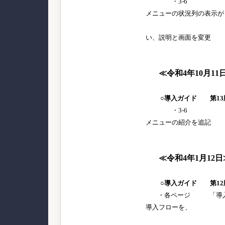
・3-6 [明細
メニューの状況列の表示が
変更され
い、説明と画面を変更
≪令和4年10月11
○導入ガイド 第13
・3-6 [明細
メニューの紹介を追記
≪令和4年1月12日
○導入ガイド 第12
・各ページ 「導入ガ
導入フローを、
『給与奉行