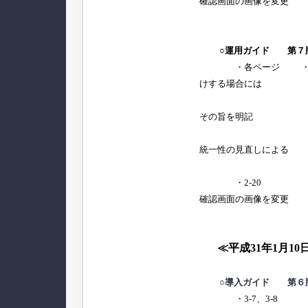
確認画面の画像を変更
○運用ガイド 第７
・各ページ ・明細
けする場合には
必要のな
その旨
・その他、
統一性の見直しによる
細かな
・2-20 利用
確認画面の画像を変更
≪平成31年1月10
○導入ガイド 第６
・3-7、3-8 利