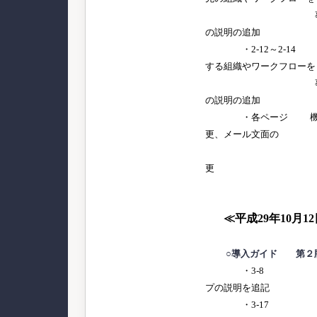
事前に設定
の説明の追加
・2-12～2-14 
する組織やワークフローを
事前に設定
の説明の追加
・各ページ 機能追
更、メール文面の
見直しによ
更
≪平成29年10月1
○導入ガイド 第２
・3-8 利
プの説明を追記
・3-17 利用