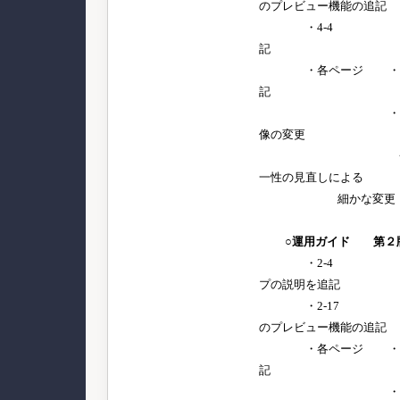
のプレビュー機能の追記
・4-4 源泉徴
記
・各ページ ・源
記
・デザイン変
像の変更
・その他、
一性の見直しによる
細かな変更
○運用ガイド
第２
・2-4 利用者
プの説明を追記
・2-17 利用
のプレビュー機能の追記
・各ページ ・源
記
・デザイン変