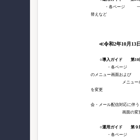
・各ページ 一部、
替えなど
細かな
≪令和2年10月13
○導入ガイド 第10
・各ページ ・[管
のメニュー画面および
メニュー名等の変
を変更
・還付金明細
会・メール配信対応に伴う
画面の変
○運用ガイド 第９
・各ページ [管理