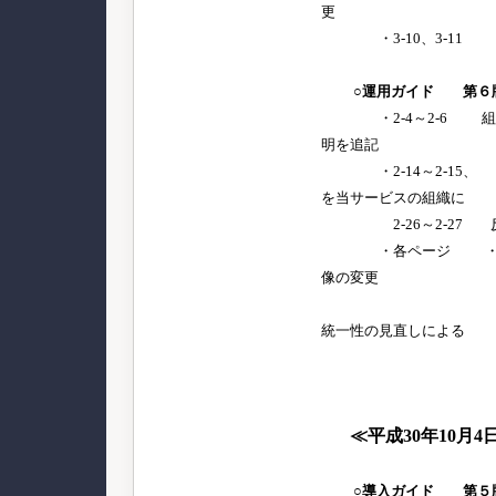
更
・3-10、3-11 
○運用ガイド 第６
・2-4～2-6 組
明を追記
・2-14～2-15、 
を当サービスの組織に
2-26～2-27 反
・各ページ ・デザ
像の変更
・その他、
統一性の見直しによる
細かな
≪平成30年10月4
○導入ガイド 第５